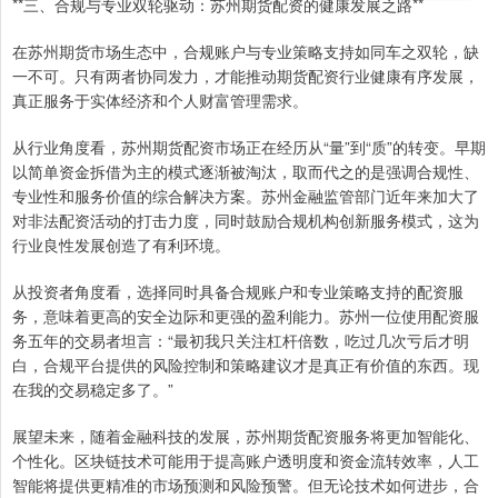
**三、合规与专业双轮驱动：苏州期货配资的健康发展之路**
在苏州期货市场生态中，合规账户与专业策略支持如同车之双轮，缺
一不可。只有两者协同发力，才能推动期货配资行业健康有序发展，
真正服务于实体经济和个人财富管理需求。
从行业角度看，苏州期货配资市场正在经历从“量”到“质”的转变。早期
以简单资金拆借为主的模式逐渐被淘汰，取而代之的是强调合规性、
专业性和服务价值的综合解决方案。苏州金融监管部门近年来加大了
对非法配资活动的打击力度，同时鼓励合规机构创新服务模式，这为
行业良性发展创造了有利环境。
从投资者角度看，选择同时具备合规账户和专业策略支持的配资服
务，意味着更高的安全边际和更强的盈利能力。苏州一位使用配资服
务五年的交易者坦言：“最初我只关注杠杆倍数，吃过几次亏后才明
白，合规平台提供的风险控制和策略建议才是真正有价值的东西。现
在我的交易稳定多了。”
展望未来，随着金融科技的发展，苏州期货配资服务将更加智能化、
个性化。区块链技术可能用于提高账户透明度和资金流转效率，人工
智能将提供更精准的市场预测和风险预警。但无论技术如何进步，合