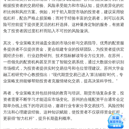
根据投资者的交易经验、风险承受能力和市场认知，提供差异化的杠
杆比例和风控方案。例如，对于初入期货市场的投资者，建议采用较
低杠杆，配合严格止损策略；而对于经验丰富的交易者，则可以在风
险可控前提下提供更灵活的杠杆选择。这种量身定制的服务，有效避
免了投资者因过度杠杆而陷入不可控的风险漩涡。
其次，专业策略支持涵盖全面的市场分析与交易指导。优秀的配资服
务提供者不仅提供资金，更会组建专业的投研团队，为投资者提供宏
观经济分析、行业趋势研判、技术指标解读等全方位支持。在苏州，
一些领先的配资机构甚至开发了智能交易系统，通过大数据分析识别
市场模式，为投资者提供实时交易信号和仓位管理建议。苏州大学金
融工程研究中心教授指出：“现代期货交易已进入‘算法辅助’时代，专
业策略支持能够帮助投资者克服情绪化交易，提高决策科学性。”
再者，专业策略支持包括持续的教育与培训。期货市场复杂多变，投
资者需要不断学习才能适应市场变化。苏州的合规配资平台通常会定
期举办线上线下的培训活动，邀请行业专家分享交易技巧、风险控制
方法和心理建设经验。这种知识赋能，使投资者不仅获得资金杠杆，
更获得“智力杠杆”，提升长期盈利概率。