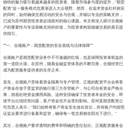
独特的魅力吸引着越来越多的投资者。随着市场参与度的提升，“期货
配资”这一服务模式也逐渐进入大众视野。然而，在追求资金杠杆效应
的同时，如何确保交易活动的安全与合规，并辅以专业的策略支持，
已成为苏州期货投资者必须面对的核心课题。本文将深入探讨合规账
户的重要性与专业策略支持的价值，为投资者构筑稳健交易的基石提
供指引。
**一、合规账户：期货配资的安全底线与法律保障**
合规账户是期货配资业务中不可逾越的红线，也是保障投资者权益的
第一道防火墙。在苏州，随着金融监管体系的不断完善，合规经营已
成为配资服务提供者的生存之本。
首先，合规账户意味着资金隔离与专户管理。正规的配资平台会将客
户资金存放于受监管的银行第三方存管账户，与公司自有资金严格分
离，彻底杜绝资金挪用风险。这种安排确保了投资者本金的安全，即
使平台出现经营问题，客户资金也不会受到影响。苏州某期货配资公
司负责人表示：“我们始终将客户资金安全放在首位，所有账户均按照
证监会要求进行备案和监管，确保每一笔交易都在阳光下进行。”
其次，合规账户要求透明的费率和明确的责任划分。正规配资服务会