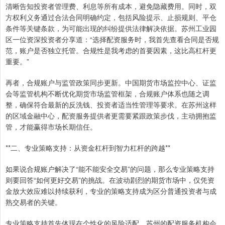
清晰告知投资者管理费、利息等所有成本，避免隐藏费用。同时，双
方权利义务通过合法合同明确约定，包括风险提示、止损规则、平仓
条件等关键条款，为可能出现的纠纷提供法律解决依据。苏州工业园
区一位资深投资者分享道：“选择配资服务时，我首先查看合同是否规
范，账户是否独立托管。合规性是我考虑的首要因素，这比高杠杆更
重要。”
再者，合规账户与监管政策同步更新。中国期货市场监控中心、证监
会等监管机构不断优化期货市场监管框架，合规账户体系也随之调
整，确保符合最新的反洗钱、投资者适当性管理等要求。在苏州这样
的区域金融中心，配资服务提供者更需要紧跟政策步伐，主动拥抱监
管，才能赢得市场长期信任。
**二、专业策略支持：从资金杠杆到智力杠杆的跨越**
如果说合规账户解决了“能不能安全交易”的问题，那么专业策略支持
则要回答“如何更好交易”的挑战。在波动剧烈的期货市场中，仅凭资
金放大效应难以持续获利，专业的策略支持成为区分普通投资者与成
熟交易者的关键。
专业策略支持首先体现在个性化的风险适配。苏州的配资服务机构会