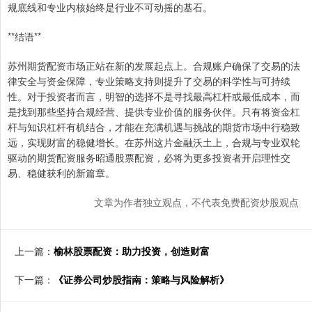
规底线和专业内核始终是行业不可动摇的基石。
**结语**
苏州期货配资市场正站在新的发展起点上。合规账户确保了交易的法
律安全与资金保障，专业策略支持则提升了交易的科学性与可持续
性。对于投资者而言，明智的选择不是寻找最高杠杆或最低成本，而
是找到那些坚持合规经营、提供专业价值的服务伙伴。只有将资金杠
杆与知识杠杆有机结合，才能在充满机遇与挑战的期货市场中行稳致
远，实现财富的稳健增长。在苏州这片金融沃土上，合规与专业双轮
驱动的期货配资服务昭通股票配资，必将为更多投资者开启理性交
易、稳健获利的新篇章。
文章为作者独立观点，不代表免费配资炒股观点
上一篇：
榆林股票配资：助力投资，创造财富
下一篇：
《证券公司炒股指南：策略与风险解析》