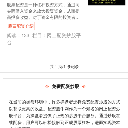
股票配资是一种杠杆投资方式，通过向
券商借入资金来放大投资资金，从而提
高投资收益。对于资金有限的投资者来
说，股票配资可以提供一个快速增值财
股票配资介绍
富的机会。 正规配资平台....
阅读：
133
栏目：
网上配资炒股平
台
共 1 页/1 条记录
免费配资炒股
在当前的操盘环境中，许多操盘者选择免费配资炒股的方式
以获取更高的收益。配资股牛网作为一个知名的网上配资炒
股平台，为操盘者提供了正规的炒股平台服务。通过炒股在
线配资，用户可以轻松接触到正规股票杠杆，进而实现资本