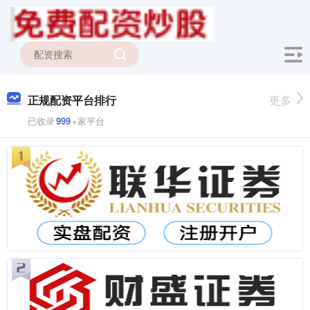
正规配资平台排行
更多
已收录
999
+家平台