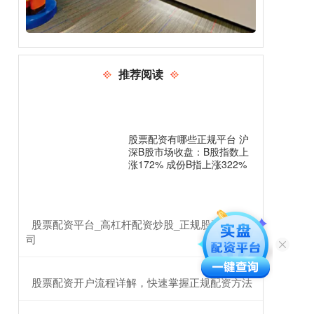
推荐阅读
股票配资有哪些正规平台 沪
深B股市场收盘：B股指数上
涨172% 成份B指上涨322%
​股票配资平台_高杠杆配资炒股_正规股票配资公
司
​股票配资开户流程详解，快速掌握正规配资方法