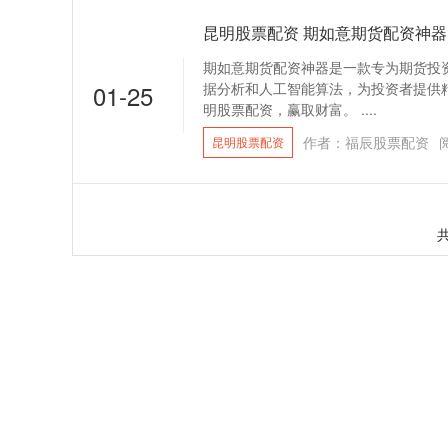
昆明股票配资 期如意期货配资神
期如意期货配资神器是一款专为期货投
01-25
据分析和人工智能算法，为投资者提供
明股票配资，赢取财富。 ....
作者：福辰股票配资
昆明股票配资
共