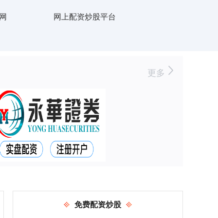
网
网上配资炒股平台
更多
免费配资炒股