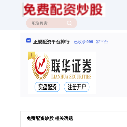
正规配资平台排行
已收录
999
+家平台
免费配资炒股 相关话题