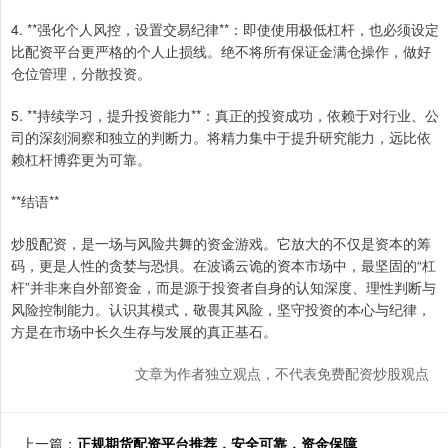
4. **强化个人风控，设置交易纪律**：即使使用极低杠杆，也必须设定
比配资平台更严格的个人止损线。绝不将所有保证金满仓操作，做好
仓位管理，分散投资。
5. **持续学习，提升投资能力**：真正的投资成功，依赖于对行业、公
司的深刻洞察和独立的判断力。将精力集中于提升研究能力，远比依
赖杠杆博弈更为可靠。
**结语**
炒股配资，是一场与风险共舞的资金游戏。它放大的不仅是资本的筹
码，更是人性的贪婪与恐惧。在波谲云诡的资本市场中，最坚固的“杠
杆”并非来自外部资金，而是源于投资者自身的认知深度、理性判断与
风险控制能力。认识其模式，敬畏其风险，坚守投资的本心与纪律，
方是在市场中长久生存与发展的真正基石。
文章为作者独立观点，不代表免费配资炒股观点
上一篇：
正规期货配资平台推荐，安全可靠，资金保障