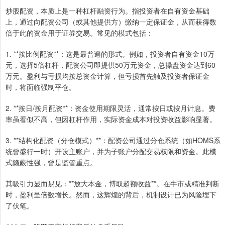
炒股配资，本质上是一种杠杆融资行为。指投资者在自有资金基础
上，通过向配资公司（或其他提供方）缴纳一定保证金，从而获得数
倍于此的资金用于证券交易。常见的模式包括：
1. **按比例配资**：这是最普遍的形式。例如，投资者自有资金10万
元，选择5倍杠杆，配资公司即提供50万元资金，总操盘资金达到60
万元。盈利与亏损均按总资金计算，但亏损首先触及投资者保证金
时，将面临强制平仓。
2. **按日/按月配资**：资金使用期限灵活，通常按日或按月计息。费
率虽看似不高，但因杠杆作用，实际资金成本对投资收益影响显著。
3. **结构化配资（分仓模式）**：配资公司通过分仓系统（如HOMS系
统曾盛行一时）开设主账户，并为子账户分配交易权限和资金。此模
式隐蔽性强，曾是监管重点。
其吸引力显而易见：**放大本金，博取超额收益**。在牛市或精准判断
时，盈利呈倍数增长。然而，这辉煌的背后，机制设计已为风险埋下
了伏笔。