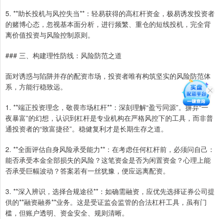
5. **助长投机与风控失当**：轻易获得的高杠杆资金，极易诱发投资者
的赌博心态，忽视基本面分析，进行频繁、重仓的短线投机，完全背
离价值投资与风险控制原则。
### 三、构建理性防线：风险防范之道
面对诱惑与陷阱并存的配资市场，投资者唯有构筑坚实的风险防范体
系，方能行稳致远。
1. **端正投资理念，敬畏市场杠杆**：深刻理解“盈亏同源”。摒弃“一
夜暴富”的幻想，认识到杠杆是专业机构在严格风控下的工具，而非普
通投资者的“致富捷径”。稳健复利才是长期生存之道。
2. **全面评估自身风险承受能力**：在考虑任何杠杆前，必须问自己：
能否承受本金全部损失的风险？这笔资金是否为闲置资金？心理上能
否承受巨幅波动？答案若有一丝犹豫，便应远离配资。
3. **深入辨识，选择合规途径**：如确需融资，应优先选择证券公司提
供的**融资融券**业务。这是受证监会监管的合法杠杆工具，虽有门
槛，但账户透明、资金安全、规则清晰。