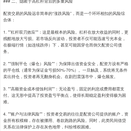
### 二、隐匿于高杠杆背后的多重风险
配资交易的风险远非简单的“涨跌风险”，而是一个环环相扣的风险综
合体：
1. **杠杆双刃效应**：这是最根本的风险。杠杆在放大收益的同时，更
残酷地放大亏损。若市场反向波动，投资者不仅可能迅速亏光本金，
在极端行情（如连续跌停）下，甚至可能因穿仓而倒欠配资公司债
务。
2. **强制平仓（爆仓）风险**：为保障出借资金安全，配资方设有严格
的平仓线（通常为保证金亏损50%-70%）。一旦触及，系统将无条件
卖出持仓，投资者再无翻身机会。在剧烈震荡市中，爆仓频发。
3. **高额资金成本侵蚀利润**：无论盈亏，固定的利息或费用都需支
付。这无形中提高了投资盈亏平衡点，使得长期稳定盈利变得极为困
难。
4. **账户与法律风险**：投资者交易的往往是配资公司提供的账户，资
金所有权模糊，存在被挪用、卷款跑路的风险。同时，此类民间借贷
关系在法律保护上存在灰色地带，纠纷维权困难。