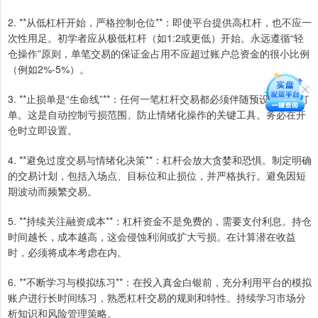
2. **从低杠杆开始，严格控制仓位**：即使平台提供高杠杆，也不应一
次性用足。初学者应从极低杠杆（如1:2或更低）开始。永远遵循“轻
仓操作”原则，单笔交易的保证金占用不应超过账户总资金的很小比例
（例如2%-5%）。
3. **止损单是“生命线”**：任何一笔杠杆交易都必须伴随预设的止损订
单。这是自动控制亏损范围、防止情绪化操作的关键工具。务必在开
仓时立即设置。
4. **避免过度交易与情绪化决策**：杠杆会放大贪婪和恐惧。制定明确
的交易计划，包括入场点、目标位和止损位，并严格执行。避免因短
期波动而频繁交易。
5. **持续关注融资成本**：杠杆资金不是免费的，需要支付利息。持仓
时间越长，成本越高，这会侵蚀利润或扩大亏损。在计算潜在收益
时，必须将成本考虑在内。
6. **不断学习与模拟练习**：在投入真金白银前，充分利用平台的模拟
账户进行长时间练习，熟悉杠杆交易的规则和特性。持续学习市场分
析知识和风险管理策略。