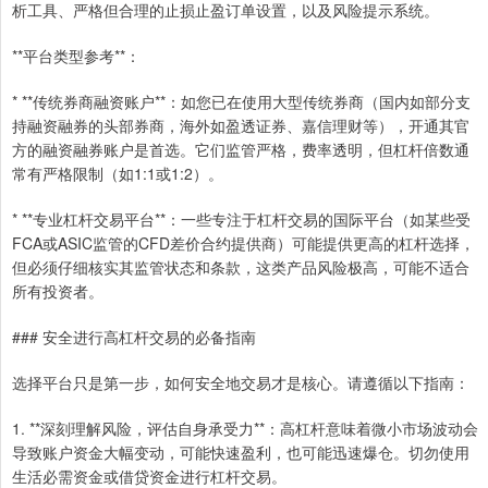
析工具、严格但合理的止损止盈订单设置，以及风险提示系统。
**平台类型参考**：
* **传统券商融资账户**：如您已在使用大型传统券商（国内如部分支
持融资融券的头部券商，海外如盈透证券、嘉信理财等），开通其官
方的融资融券账户是首选。它们监管严格，费率透明，但杠杆倍数通
常有严格限制（如1:1或1:2）。
* **专业杠杆交易平台**：一些专注于杠杆交易的国际平台（如某些受
FCA或ASIC监管的CFD差价合约提供商）可能提供更高的杠杆选择，
但必须仔细核实其监管状态和条款，这类产品风险极高，可能不适合
所有投资者。
### 安全进行高杠杆交易的必备指南
选择平台只是第一步，如何安全地交易才是核心。请遵循以下指南：
1. **深刻理解风险，评估自身承受力**：高杠杆意味着微小市场波动会
导致账户资金大幅变动，可能快速盈利，也可能迅速爆仓。切勿使用
生活必需资金或借贷资金进行杠杆交易。