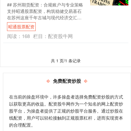
## 苏州期货配资：合规账户与专业策略
支持昭通股票配资，构筑稳健交易基石
在苏州这座千年古城与现代经济交汇的
金融热土上，期货市场正以其独特的魅
昭通股票配资
力吸引着越来越多的....
阅读：
168
栏目：
配资股牛网
共 1 页/1 条记录
免费配资炒股
在当前的操盘环境中，许多操盘者选择免费配资炒股的方式
以获取更高的收益。配资股牛网作为一个知名的网上配资炒
股平台，为操盘者提供了正规的炒股平台服务。通过炒股在
线配资，用户可以轻松接触到正规股票杠杆，进而实现资本
的合理配置。