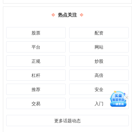
热点关注
股票
配资
平台
网站
正规
炒股
杠杆
高倍
推荐
安全
交易
入门
更多话题动态