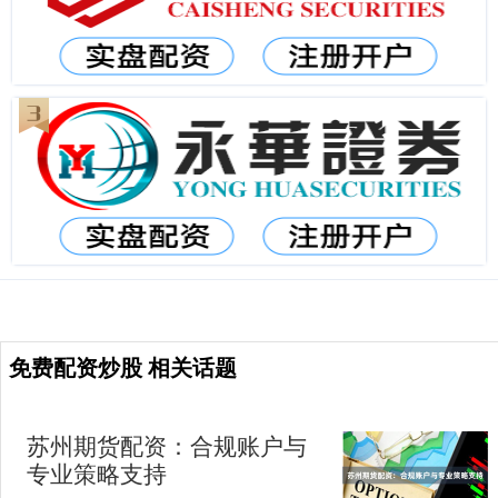
免费配资炒股 相关话题
苏州期货配资：合规账户与
专业策略支持